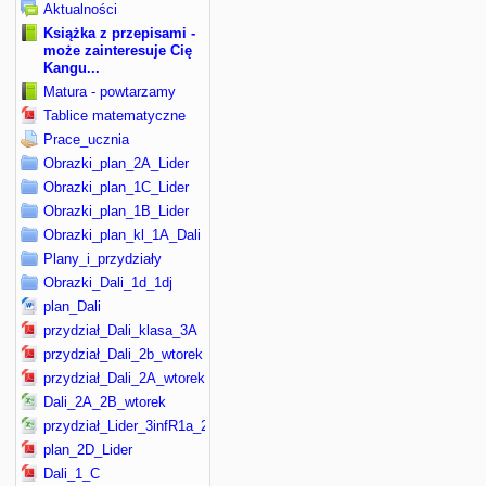
Aktualności
Książka z przepisami -
może zainteresuje Cię
Kangu...
Matura - powtarzamy
Tablice matematyczne
Prace_ucznia
Obrazki_plan_2A_Lider
Obrazki_plan_1C_Lider
Obrazki_plan_1B_Lider
Obrazki_plan_kl_1A_Dali
Plany_i_przydziały
Obrazki_Dali_1d_1dj
plan_Dali
przydział_Dali_klasa_3A
przydział_Dali_2b_wtorek
przydział_Dali_2A_wtorek
Dali_2A_2B_wtorek
przydział_Lider_3infR1a_2_infR1a
plan_2D_Lider
Dali_1_C