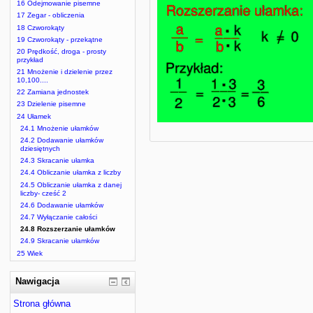
16 Odejmowanie pisemne
17 Zegar - obliczenia
18 Czworokąty
19 Czworokąty - przekątne
20 Prędkość, droga - prosty
przykład
21 Mnożenie i dzielenie przez
10,100....
22 Zamiana jednostek
23 Dzielenie pisemne
24 Ułamek
24.1 Mnożenie ułamków
24.2 Dodawanie ułamków
dziesiętnych
24.3 Skracanie ułamka
24.4 Obliczanie ułamka z liczby
24.5 Obliczanie ułamka z danej
liczby- cześć 2
24.6 Dodawanie ułamków
24.7 Wyłączanie całości
24.8 Rozszerzanie ułamków
24.9 Skracanie ułamków
25 Wiek
Nawigacja
Strona główna