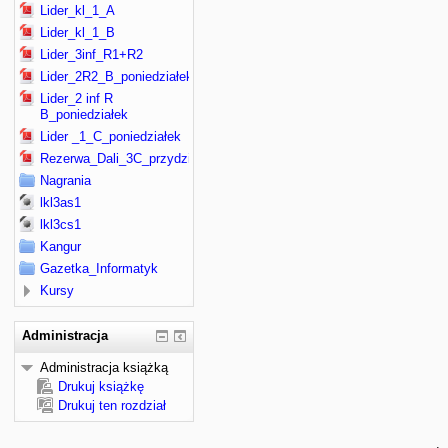
Lider_kl_1_A
Lider_kl_1_B
Lider_3inf_R1+R2
Lider_2R2_B_poniedziałek
Lider_2 inf R
B_poniedziałek
Lider _1_C_poniedziałek
Rezerwa_Dali_3C_przydział
Nagrania
lkl3as1
lkl3cs1
Kangur
Gazetka_Informatyk
Kursy
Administracja
Administracja książką
Drukuj książkę
Drukuj ten rozdział