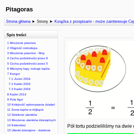
Pitagoras
Strona główna
►
Strony
►
Książka z przepisami - może zainteresuje Cię
Spis treści
1 Mnożenie pisemne
2 Objętość ostrosłupa
3 Mnożenie pisemne - filmy
4 Cecha podzielności przez 9
5 Cecha podzielności przez 5
6 Mierzymy kąty, rodzaje kątów
7 Kangur
7.1 Junior 2004
7.2 Kadet 2003
7.3 Kadet 2004
8 Kadet 2014
9 Pola figur
10 Kolejność wykonywania działań
11 Suma kątów w trójkącie
12 Dzielenie ułamków
13 Mnożenie ułamków dziesiętnych
Pół tortu podzieliliśmy na dwie
14 Kalendarz
15 Ułamki dziesiętne - dzielenie